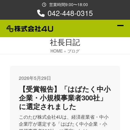
Skip
営業時間9:00〜18:00
to
042-448-0315
content
Ope
Clos
社長日記
mobi
mobi
men
men
HOME
»
ブログ
2026年5月29日
【受賞報告】「はばたく中小
企業・小規模事業者300社」
に選定されました
このたび株式会社4Uは、経済産業省・中小
企業庁が選定する「はばたく中小企業・小