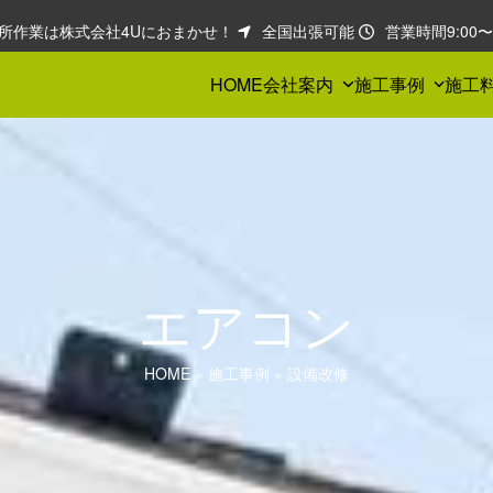
所作業は株式会社4Uにおまかせ！
全国出張可能
営業時間9:00〜1
HOME
会社案内
施工事例
施工
エアコン
HOME
»
施工事例
»
設備改修