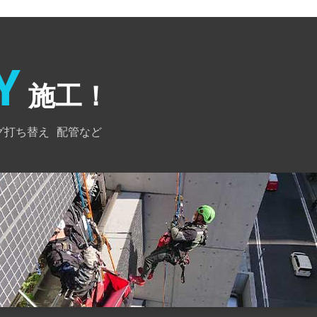
Y
施工！
グ打ち替え
配管など