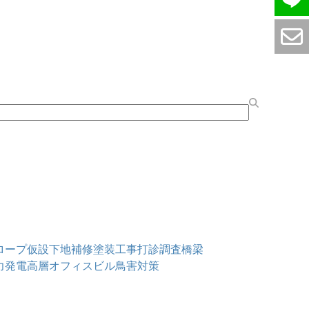
ロープ仮設
下地補修
塗装工事
打診調査
橋梁
力発電
高層オフィスビル
鳥害対策