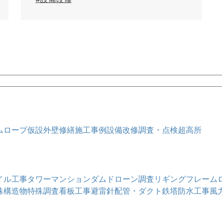
ム
ロープ仮設
外壁修繕
施工事例
設備改修
調査・点検
超高所
イル工事
タワーマンション
ダム
ドローン調査
リギングフレーム
殊構造物
特殊調査
看板工事
避雷針
配管・ダクト
鉄塔
防水工事
風