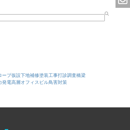
ロープ仮設
下地補修
塗装工事
打診調査
橋梁
力発電
高層オフィスビル
鳥害対策