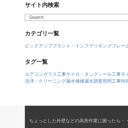
サイト内検索
Search
カテゴリ一覧
ピックアップ
プラント・インフラ
リギングフレー
タグ一覧
エアコン
ガラス工事
サイロ・タンク
シール工事
タ
洗浄・クリーニング
漏水補修
漏水調査
照明工事
特
ちょっとした外壁などの高所作業に困ったら・