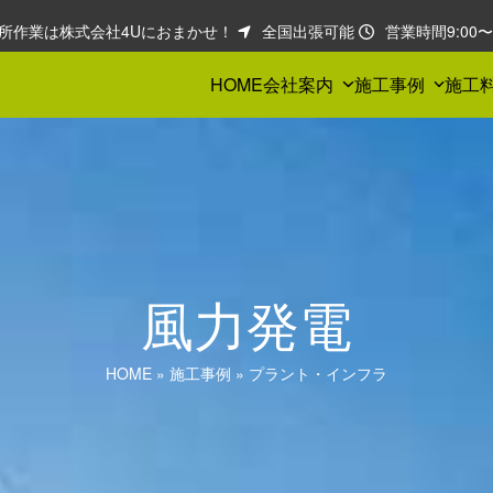
所作業は株式会社4Uにおまかせ！
全国出張可能
営業時間9:00〜1
HOME
会社案内
施工事例
施工
風力発電
HOME
»
施工事例
»
プラント・インフラ