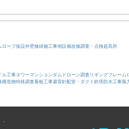
ム
ロープ仮設
外壁修繕
施工事例
設備改修
調査・点検
超高所
イル工事
タワーマンション
ダム
ドローン調査
リギングフレーム
殊構造物
特殊調査
看板工事
避雷針
配管・ダクト
鉄塔
防水工事
風
・・