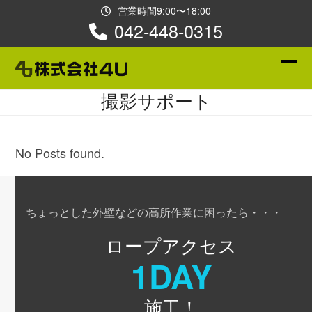
Skip
営業時間9:00〜18:00
to
042-448-0315
content
Ope
Clos
撮影サポート
mobi
mobi
men
men
No Posts found.
ちょっとした外壁などの高所作業に困ったら・・・
ロープアクセス
1DAY
施工！