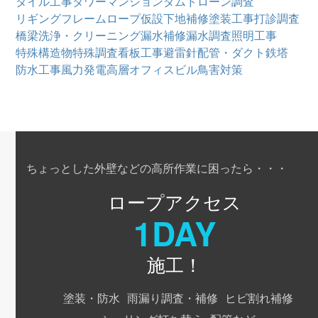
タイル工事
タワーマンション
ダム
ドローン調査
リギングフレーム
ロープ仮設
下地補修
塗装工事
打診調査
橋梁
洗浄・クリーニング
漏水補修
漏水調査
照明工事
特殊構造物
特殊調査
看板工事
避雷針
配管・ダクト
鉄塔
防水工事
風力発電
高層オフィスビル
鳥害対策
ちょっとした外壁などの高所作業に困ったら・・・
ロープアクセス
1DAY
施工！
塗装・防水
雨漏り調査・補修
ヒビ割れ補修