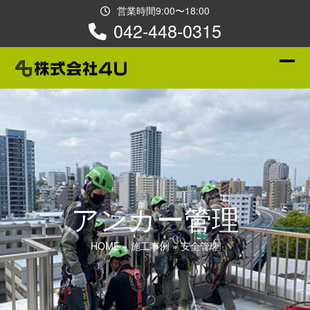
Skip
営業時間9:00〜18:00
to
042-448-0315
content
Ope
Clos
mobi
mobi
men
men
アンカー管理
HOME
»
施工事例
»
安全管理