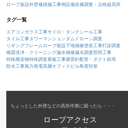
ロープ仮設
外壁修繕
施工事例
設備改修
調査・点検
超高所
タグ一覧
エアコン
ガラス工事
サイロ・タンク
シール工事
タイル工事
タワーマンション
ダム
ドローン調査
リギングフレーム
ロープ仮設
下地補修
塗装工事
打診調査
橋梁
洗浄・クリーニング
漏水補修
漏水調査
照明工事
特殊構造物
特殊調査
看板工事
避雷針
配管・ダクト
鉄塔
防水工事
風力発電
高層オフィスビル
鳥害対策
ちょっとした外壁などの高所作業に困ったら・・・
ロープアクセス