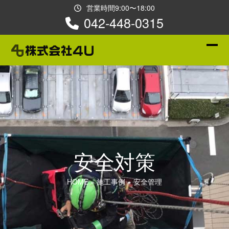
Skip
営業時間9:00〜18:00
to
042-448-0315
content
Ope
Clos
mobi
mobi
men
men
安全対策
HOME
»
施工事例
»
安全管理