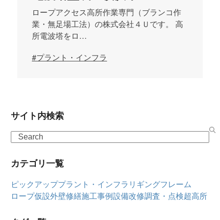
ロープアクセス高所作業専門（ブランコ作
業・無足場工法）の株式会社４Ｕです。 高
所電波塔をロ…
#プラント・インフラ
サイト内検索
Search
カテゴリ一覧
ピックアップ
プラント・インフラ
リギングフレーム
ロープ仮設
外壁修繕
施工事例
設備改修
調査・点検
超高所