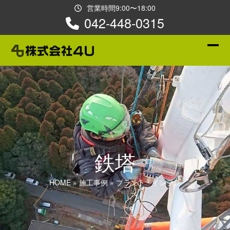
Skip
営業時間9:00〜18:00
to
042-448-0315
content
Ope
Clos
mobi
mobi
men
men
鉄塔
HOME
»
施工事例
»
プラント・インフラ