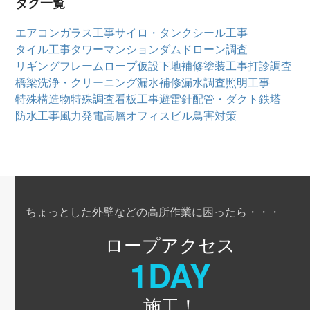
タグ一覧
エアコン
ガラス工事
サイロ・タンク
シール工事
タイル工事
タワーマンション
ダム
ドローン調査
リギングフレーム
ロープ仮設
下地補修
塗装工事
打診調査
橋梁
洗浄・クリーニング
漏水補修
漏水調査
照明工事
特殊構造物
特殊調査
看板工事
避雷針
配管・ダクト
鉄塔
防水工事
風力発電
高層オフィスビル
鳥害対策
ちょっとした外壁などの高所作業に困ったら・・・
ロープアクセス
1DAY
施工！