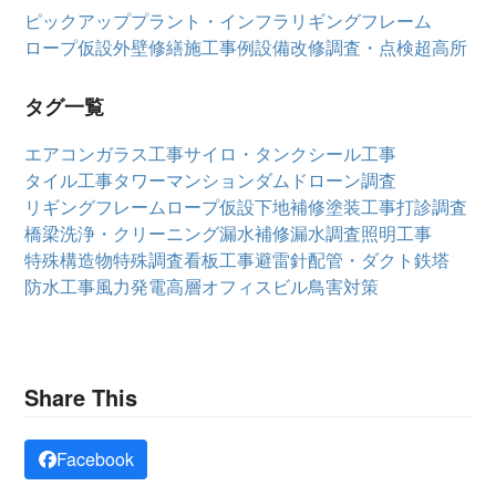
ピックアップ
プラント・インフラ
リギングフレーム
ロープ仮設
外壁修繕
施工事例
設備改修
調査・点検
超高所
タグ一覧
エアコン
ガラス工事
サイロ・タンク
シール工事
タイル工事
タワーマンション
ダム
ドローン調査
リギングフレーム
ロープ仮設
下地補修
塗装工事
打診調査
橋梁
洗浄・クリーニング
漏水補修
漏水調査
照明工事
特殊構造物
特殊調査
看板工事
避雷針
配管・ダクト
鉄塔
防水工事
風力発電
高層オフィスビル
鳥害対策
Share This
Facebook