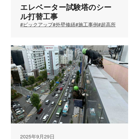
エレベーター試験塔のシー
ル打替工事
#ピックアップ
#外壁修繕
#施工事例
#超高所
2025年9月29日