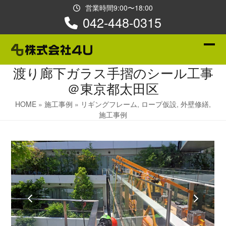
Skip
営業時間9:00〜18:00
to
042-448-0315
content
Ope
Clos
渡り廊下ガラス手摺のシール工事
mobi
mobi
＠東京都太田区
men
men
HOME
»
施工事例
»
リギングフレーム
,
ロープ仮設
,
外壁修繕
,
施工事例
previous
next
slide
slide