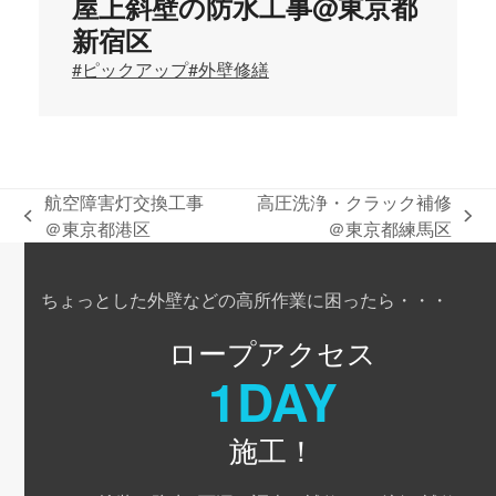
屋上斜壁の防水工事@東京都
新宿区
#ピックアップ
#外壁修繕
航空障害灯交換工事
高圧洗浄・クラック補修
previous
next
＠東京都港区
＠東京都練馬区
post:
post:
ちょっとした外壁などの高所作業に困ったら・・・
ロープアクセス
1DAY
施工！