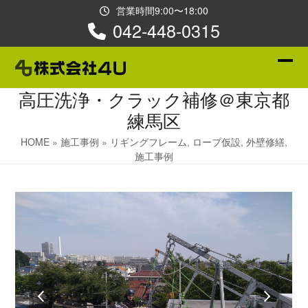
Skip
営業時間9:00〜18:00
to
042-448-0315
content
Ope
Clos
高圧洗浄・クラック補修＠東京都
mobi
mobi
練馬区
men
men
HOME
»
施工事例
»
リギングフレーム
,
ロープ仮設
,
外壁修繕
,
施工事例
previous
next
slide
slide