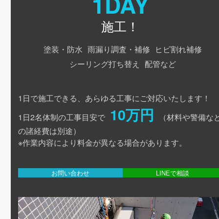
1DAY
施工！
塗装・防水
雨漏り調査・補修
ヒビ割れ補修
シーリング打ち替え
配管など
1日で施工できる、あらゆる工事にご対応いたします！
10万円
1日2名体制の工事目安で
（材料や警備な
の諸経費は別途）
※作業内容により料金が異なる場合があります。
お問い合わせ
LINEで相談