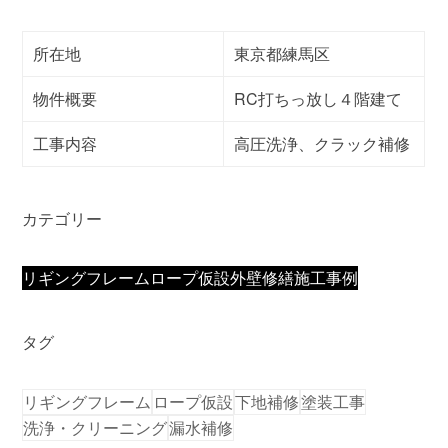
所在地
東京都練馬区
物件概要
RC打ちっ放し４階建て
工事内容
高圧洗浄、クラック補修
カテゴリー
リギングフレーム
ロープ仮設
外壁修繕
施工事例
タグ
リギングフレーム
ロープ仮設
下地補修
塗装工事
洗浄・クリーニング
漏水補修