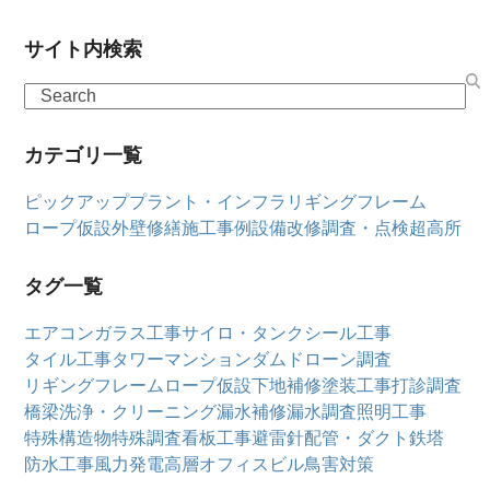
サイト内検索
Search
カテゴリ一覧
ピックアップ
プラント・インフラ
リギングフレーム
ロープ仮設
外壁修繕
施工事例
設備改修
調査・点検
超高所
タグ一覧
エアコン
ガラス工事
サイロ・タンク
シール工事
タイル工事
タワーマンション
ダム
ドローン調査
リギングフレーム
ロープ仮設
下地補修
塗装工事
打診調査
橋梁
洗浄・クリーニング
漏水補修
漏水調査
照明工事
特殊構造物
特殊調査
看板工事
避雷針
配管・ダクト
鉄塔
防水工事
風力発電
高層オフィスビル
鳥害対策