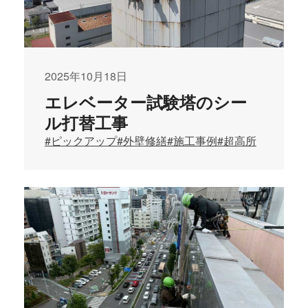
2025年10月18日
エレベーター試験塔のシー
ル打替工事
#ピックアップ
#外壁修繕
#施工事例
#超高所