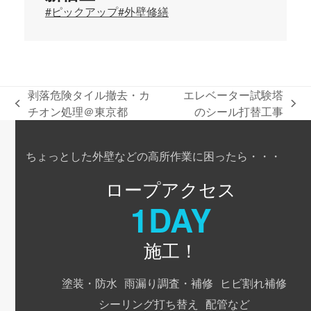
#ピックアップ
#外壁修繕
剥落危険タイル撤去・カ
エレベーター試験塔
previous
next
チオン処理＠東京都
のシール打替工事
post:
post:
ちょっとした外壁などの高所作業に困ったら・・・
ロープアクセス
1DAY
施工！
塗装・防水
雨漏り調査・補修
ヒビ割れ補修
シーリング打ち替え
配管など