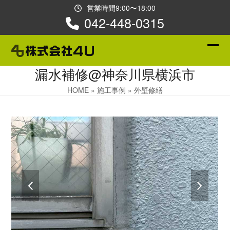
Skip
営業時間9:00〜18:00
to
042-448-0315
content
Ope
Clos
漏水補修@神奈川県横浜市
mobi
mobi
men
men
HOME
»
施工事例
»
外壁修繕
previous
next
slide
slide