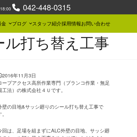
042-448-0315
8:00
料金
ブログ
スタッフ紹介
採用情報
お問い合わせ
ール打ち替え工事
2016年11月3日
ロープアクセス高所作業専門（ブランコ作業・無足
場工法）の株式会社４Ｕです。
外壁の目地&サッシ廻りのシール打ち替え工事で
す。
今回は、足場を組まずにALC外壁の目地、サッシ廻