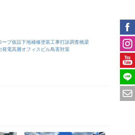
ロープ仮設
下地補修
塗装工事
打診調査
橋梁
力発電
高層オフィスビル
鳥害対策