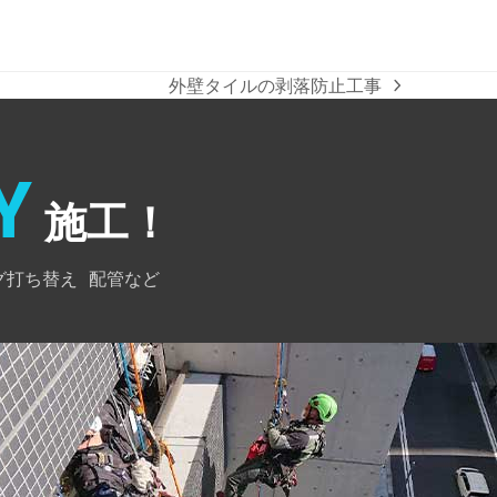
外壁タイルの剥落防止工事
next
post:
Y
施工！
グ打ち替え
配管など