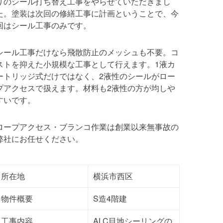
りのシール打ち替え工事をやらせていただきまし
た。塗装は次回の修繕工事に計画ということで、今
回はシール工事のみです。
シール工事だけなら飛散防止のメッシュも不要。コ
ストを抑えた小規模な工事として行えます。1液カ
ートリッジ式だけではなく、2液性のシールがロー
プアクセスで扱えます。材料も2液性の方が均しや
すいです。
ロープアクセス・ブランコ作業は創業以来無事故の
弊社にお任せください。
所在地
横浜市西区
物件概要
S造4階建
工事内容
ALC目地シーリングの