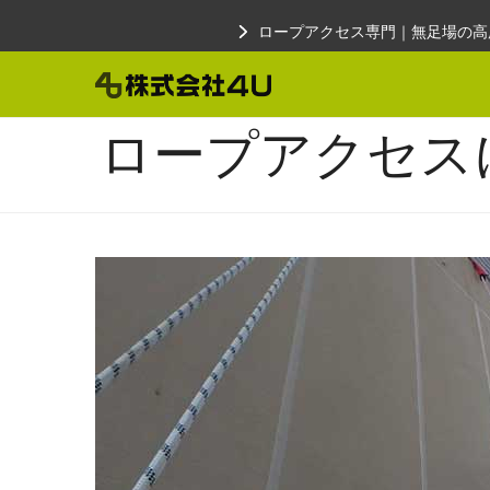
Skip
ロープアクセス専門｜無足場の高
to
content
ロープアクセス