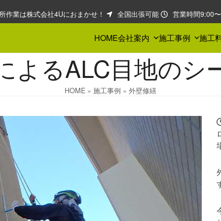
所作業は株式会社4Uにおまかせ！
全国出張可能
営業時間9:00〜1
HOME
会社案内
施工事例
施工
によるALC目地のシ
HOME
»
施工事例
»
外壁修繕