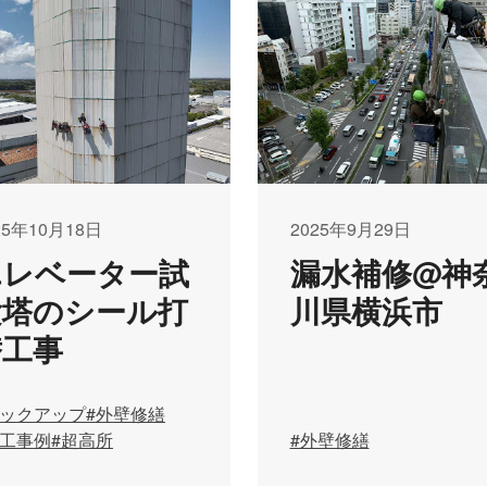
25年10月18日
2025年9月29日
エレベーター試
漏水補修@神
験塔のシール打
川県横浜市
替工事
ピックアップ
#外壁修繕
施工事例
#超高所
#外壁修繕