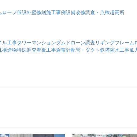
ム
ロープ仮設
外壁修繕
施工事例
設備改修
調査・点検
超高所
イル工事
タワーマンション
ダム
ドローン調査
リギングフレーム
殊構造物
特殊調査
看板工事
避雷針
配管・ダクト
鉄塔
防水工事
風