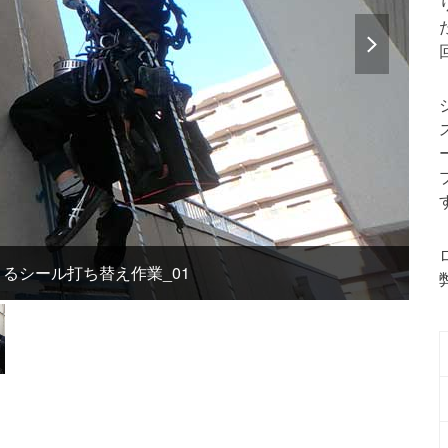
next
slide
るシール打ち替え作業_01