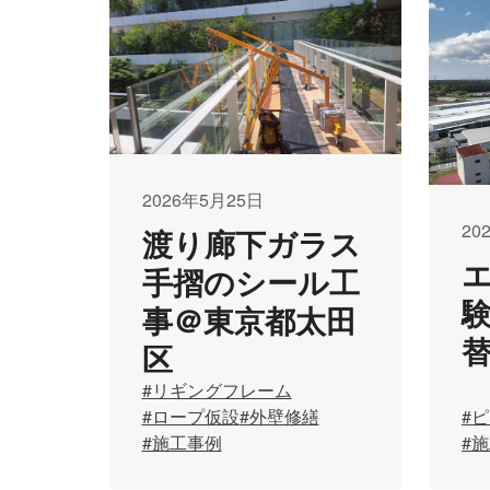
2026年5月25日
20
渡り廊下ガラス
手摺のシール工
事＠東京都太田
区
#リギングフレーム
#ロープ仮設
#外壁修繕
#
#施工事例
#