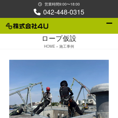
Skip
営業時間9:00〜18:00
to
042-448-0315
content
Ope
Clos
ロープ仮設
mobi
mobi
men
men
HOME
»
施工事例