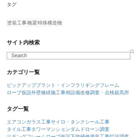
タグ
塗装工事
橋梁
特殊構造物
サイト内検索
Search
カテゴリ一覧
ピックアップ
プラント・インフラ
リギングフレーム
ロープ仮設
外壁修繕
施工事例
設備改修
調査・点検
超高所
タグ一覧
エアコン
ガラス工事
サイロ・タンク
シール工事
タイル工事
タワーマンション
ダム
ドローン調査
リギングフレーム
ロープ仮設
下地補修
塗装工事
打診調査