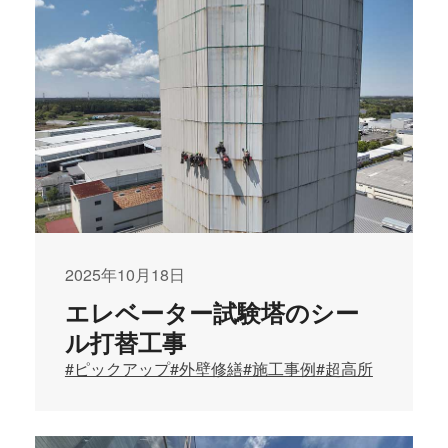
2025年10月18日
エレベーター試験塔のシー
ル打替工事
#ピックアップ
#外壁修繕
#施工事例
#超高所