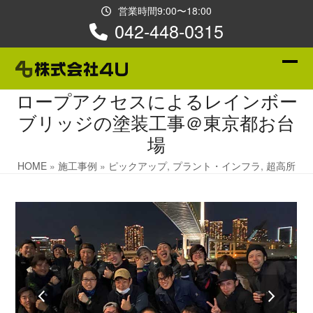
Skip
営業時間9:00〜18:00
to
042-448-0315
content
Ope
Clos
ロープアクセスによるレインボー
mobi
mobi
ブリッジの塗装工事＠東京都お台
men
men
場
HOME
»
施工事例
»
ピックアップ
,
プラント・インフラ
,
超高所
previous
next
slide
slide