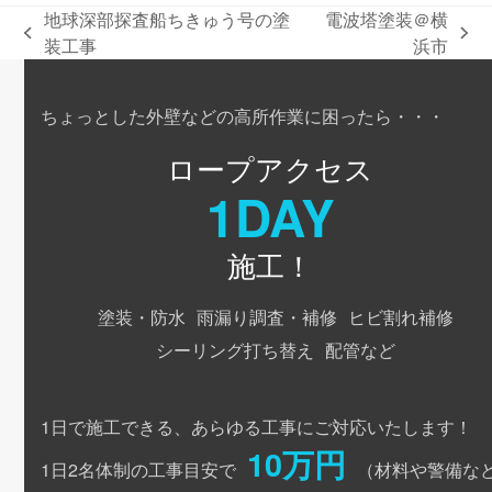
地球深部探査船ちきゅう号の塗
電波塔塗装＠横
previous
next
装工事
浜市
post:
post:
ちょっとした外壁などの高所作業に困ったら・・・
ロープアクセス
1DAY
施工！
塗装・防水
雨漏り調査・補修
ヒビ割れ補修
シーリング打ち替え
配管など
1日で施工できる、あらゆる工事にご対応いたします！
10万円
1日2名体制の工事目安で
（材料や警備な