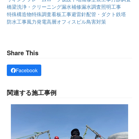
橋梁
洗浄・クリーニング
漏水補修
漏水調査
照明工事
特殊構造物
特殊調査
看板工事
避雷針
配管・ダクト
鉄塔
防水工事
風力発電
高層オフィスビル
鳥害対策
Share This
Facebook
関連する施工事例