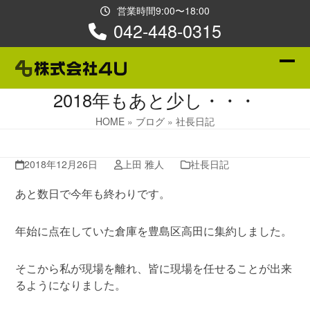
Skip
営業時間9:00〜18:00
to
042-448-0315
content
Ope
Clos
2018年もあと少し・・・
mobi
mobi
men
men
HOME
»
ブログ
»
社長日記
2018年12月26日
上田 雅人
社長日記
あと数日で今年も終わりです。
年始に点在していた倉庫を豊島区高田に集約しました。
そこから私が現場を離れ、皆に現場を任せることが出来
るようになりました。