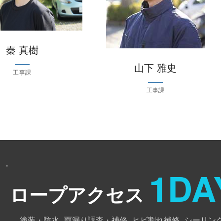
秦 真樹
山下 雅史
工事課
工事課
・・
1DA
ロープアクセス
塗装・防水
雨漏り調査・補修
ヒビ割れ補修
シーリン