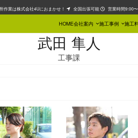
所作業は株式会社4Uにおまかせ！
全国出張可能
営業時間9:00〜1
HOME
会社案内
施工事例
施工
武田 隼人
工事課