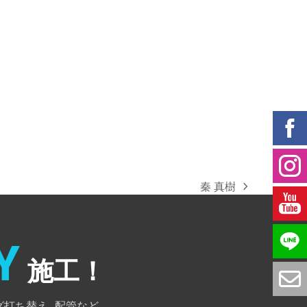
秦 真樹
next
post:
Y
施工！
グ打ち替え
配管など