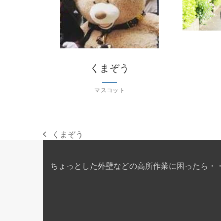
くまぞう
マスコット
くまぞう
previous
post:
ちょっとした外壁などの高所作業に困ったら・