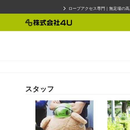
Skip
ロープアクセス専門｜無足場の高
to
content
スタッフ