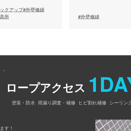
ピックアップ
#外壁修繕
超高所
#外壁修繕
・・
1DA
ロープアクセス
塗装・防水
雨漏り調査・補修
ヒビ割れ補修
シーリン
ます！