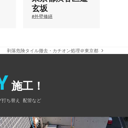
玄坂
#外壁修繕
剥落危険タイル撤去・カチオン処理＠東京都
next
post:
Y
施工！
グ打ち替え
配管など