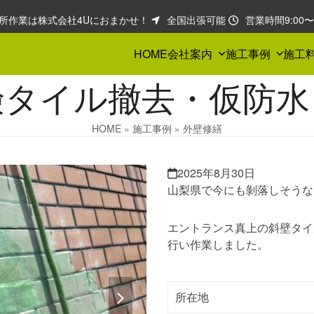
所作業は株式会社4Uにおまかせ！
全国出張可能
営業時間9:00〜1
HOME
会社案内
施工事例
施工
険タイル撤去・仮防水
HOME
»
施工事例
»
外壁修繕
2025年8月30日
山梨県で今にも剝落しそうな
エントランス真上の斜壁タイ
行い作業しました。
next
所在地
slide