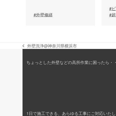
#
#外壁修繕
#
外壁洗浄@神奈川県横浜市
previous
post:
ちょっとした外壁などの高所作業に困ったら・
1日で施工できる、あらゆる工事にご対応いたし