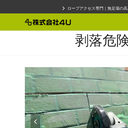
Skip
ロープアクセス専門｜無足場の高
to
content
剥落危
previous
slide