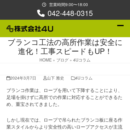
Skip
営業時間9:00〜18:00
to
042-448-0315
content
Ope
Clos
ブランコ工法の高所作業は安全に
mobi
mobi
進化！工事スピードもUP！
men
men
HOME
»
ブログ
»
4Uコラム
2024年3月7日
山下 雅史
4Uコラム
ブランコ作業は、ロープを用いて下降することにより、
足場を掛けずに高所での作業に対応することができるた
め、重宝されてきました。
しかし現在では、ロープで吊られたブランコ板に座る作
業スタイルからより安全性の高いロープアクセスが主流